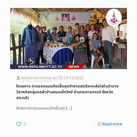
wilasinee noimai
on
24/12/2023
โครงการ การออกแบบตัดเย็บชุดทำงานสตรีจากเส้นใยใบย่านาง
วิสาหกิจกลุ่มทอผ้าบ้านหนองโกวิทย์ อำเภอเขาฉกรรจ์ จังหวัด
สระแก้ว
โครงการการออกแบบตัดเย็บชุด
[…]
0
Read more