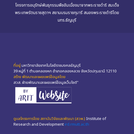
โครงการอนุรักษ์พันธุกรรมพืชอันเนื่องมาจากพระราชดำริ สมเด็จ
พระเทพรัตนราชสุดาฯ สยามบรมราชกุมารี สนองพระราชดำริโดย
มทร.ธัญบุรี
ที่อยู่
มหาวิทยาลัยเทคโนโลยีราชมงคลธัญบุรี
39 หมู่ที่ 1 ตำบลคลองหก อำเภอคลองหลวง จังหวัดปทุมธานี 12110
สร้าง พัฒนาและเผยแพร่ข้อมูลโดย
สวส. ฝ่ายพัฒนาและเผยแพร่ข้อมูลเว็บไซต์"
ดูแลโครงการโดย สถาบันวิจัยและพัฒนา (สวพ.)
Institute of
Research and Development
ird.rmutt.ac.th