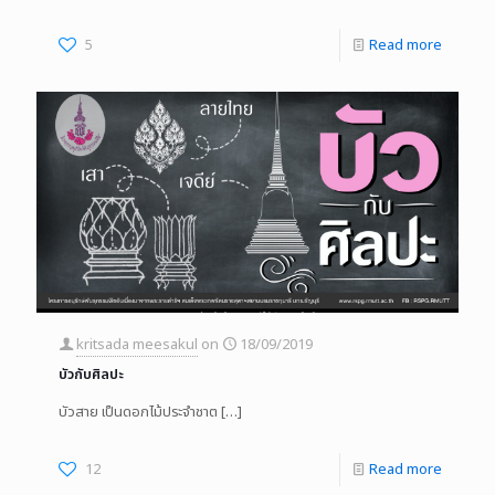
5
Read more
kritsada meesakul
on
18/09/2019
บัวกับศิลปะ
บัวสาย เป็นดอกไม้ประจําชาต
[…]
12
Read more