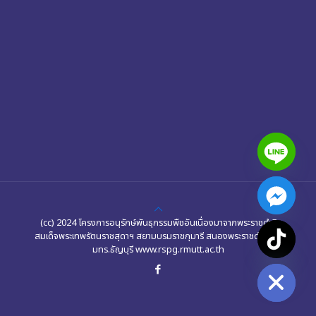
(cc) 2024 โครงการอนุรักษ์พันธุกรรมพืชอันเนื่องมาจากพระราชดำริ
สมเด็จพระเทพรัตนราชสุดาฯ สยามบรมราชกุมารี สนองพระราชดำริโดย
chaty
มทร.ธัญบุรี www.rspg.rmutt.ac.th
Hide