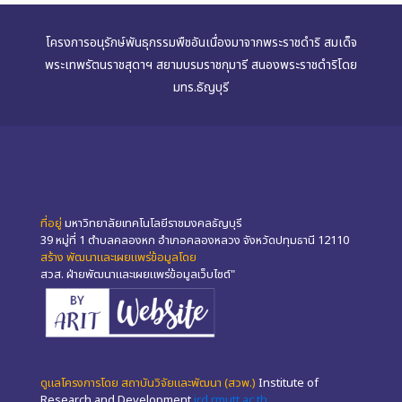
โครงการอนุรักษ์พันธุกรรมพืชอันเนื่องมาจากพระราชดำริ สมเด็จ
พระเทพรัตนราชสุดาฯ สยามบรมราชกุมารี สนองพระราชดำริโดย
มทร.ธัญบุรี
ที่อยู่
มหาวิทยาลัยเทคโนโลยีราชมงคลธัญบุรี
39 หมู่ที่ 1 ตำบลคลองหก อำเภอคลองหลวง จังหวัดปทุมธานี 12110
สร้าง พัฒนาและเผยแพร่ข้อมูลโดย
สวส. ฝ่ายพัฒนาและเผยแพร่ข้อมูลเว็บไซต์"
ดูแลโครงการโดย สถาบันวิจัยและพัฒนา (สวพ.)
Institute of
Research and Development
ird.rmutt.ac.th