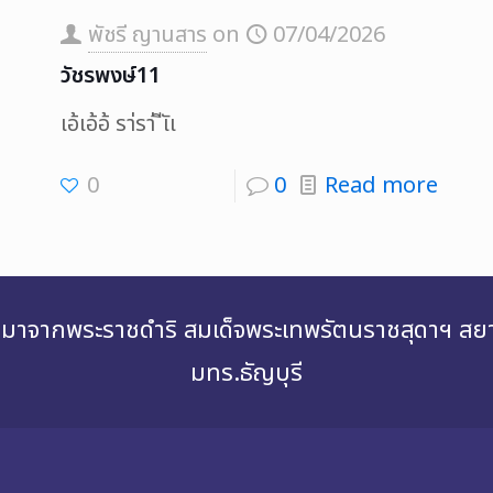
พัชรี ญานสาร
on
07/04/2026
วัชรพงษ์11
เอ้เอ้อ้ รา่รา่ ีเัเ
0
0
Read more
่องมาจากพระราชดำริ สมเด็จพระเทพรัตนราชสุดาฯ 
มทร.ธัญบุรี