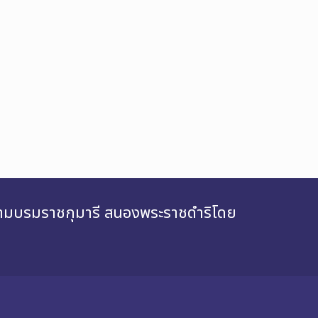
สยามบรมราชกุมารี สนองพระราชดำริโดย