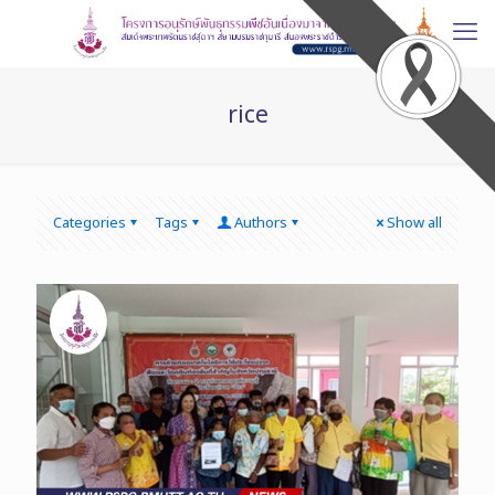
rice
Categories
Tags
Authors
Show all