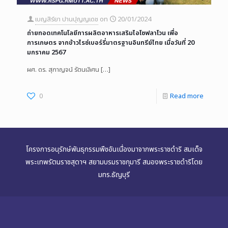
เบญสิร์ยา ปานปุญญเดช
on
20/01/2024
ถ่ายทอดเทคโนโลยีการผลิตอาหารเสริมไอโซฟลาโวน เพื่อ
การเกษตร จากข้าวไรซ์เบอร์รี่มาตรฐานอินทรีย์ไทย เมื่อวันที่ 20
มกราคม 2567
ผศ. ดร. สุกาญจน์ รัตนเลิศน
[…]
0
Read more
โครงการอนุรักษ์พันธุกรรมพืชอันเนื่องมาจากพระราชดำริ สมเด็จ
พระเทพรัตนราชสุดาฯ สยามบรมราชกุมารี สนองพระราชดำริโดย
มทร.ธัญบุรี