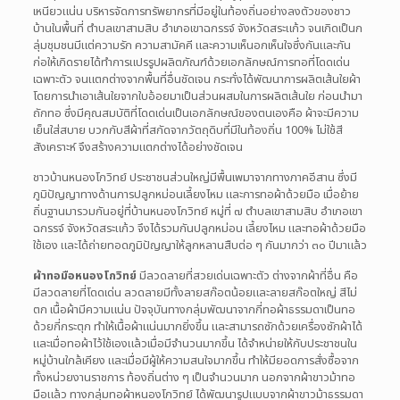
เหนียวแน่น บริหารจัดการทรัพยากรที่มีอยู่ในท้องถิ่นอย่างลงตัวของชาว
บ้านในพื้นที่ ตำบลเขาสามสิบ อำเภอเขาฉกรรจ์ จังหวัดสระแก้ว จนเกิดเป็นก
ลุ่มชุมชนมีแต่ความรัก ความสามัคคี และความเห็นอกเห็นใจซึ่งกันและกัน
ก่อให้เกิดรายได้ทำการแปรรูปผลิตภัณฑ์ด้วยเอกลักษณ์การทอที่โดดเด่น
เฉพาะตัว จนแตกต่างจากพื้นที่อื่นชัดเจน กระทั่งได้พัฒนาการผลิตเส้นใยผ้า
โดยการนำเอาเส้นใยจากใบอ้อยมาเป็นส่วนผสมในการผลิตเส้นใย ก่อนนำมา
ถักทอ ซึ่งมีคุณสมบัติที่โดดเด่นเป็นเอกลักษณ์ของตนเองคือ ผ้าจะมีความ
เย็นใส่สบาย บวกกับสีผ้าที่สกัดจากวัตถุดิบที่มีในท้องถิ่น 100% ไม่ใช้สี
สังเคราะห์ จึงสร้างความแตกต่างได้อย่างชัดเจน
ชาวบ้านหนองโกวิทย์ ประชาชนส่วนใหญ่มีพื้นเพมาจากทางภาคอีสาน ซึ่งมี
ภูมิปัญญาทางด้านการปลูกหม่อนเลี้ยงไหม และการทอผ้าด้วยมือ เมื่อย้าย
ถิ่นฐานมารวมกันอยู่ที่บ้านหนองโกวิทย์ หมู่ที่ ๗ ตำบลเขาสามสิบ อำเภอเขา
ฉกรรจ์ จังหวัดสระแก้ว จึงได้รวมกันปลูกหม่อน เลี้ยงไหม และทอผ้าด้วยมือ
ใช้เอง และได้ถ่ายทอดภูมิปัญญาให้ลูกหลานสืบต่อ ๆ กันมากว่า ๓๐ ปีมาแล้ว
ผ้าทอมือหนองโกวิทย์
มีลวดลายที่สวยเด่นเฉพาะตัว ต่างจากผ้าที่อื่น คือ
มีลวดลายที่โดดเด่น ลวดลายมีทั้งลายสก๊อตน้อยและลายสก๊อตใหญ่ สีไม่
ตก เนื้อผ้ามีความแน่น ปัจจุบันทางกลุ่มพัฒนาจากกี่ทอผ้าธรรมดาเป็นทอ
ด้วยกี่กระตุก ทำให้เนื้อผ้าแน่นมากยิ่งขึ้น และสามารถซักด้วยเครื่องซักผ้าได้
และเมื่อทอผ้าไว้ใช้เองแล้วเมื่อมีจำนวนมากขึ้น ได้จำหน่ายให้กับประชาชนใน
หมู่บ้านใกล้เคียง และเมื่อมีผู้ให้ความสนใจมากขึ้น ทำให้มียอดการสั่งซื้อจาก
ทั้งหน่วยงานราชการ ท้องถิ่นต่าง ๆ เป็นจำนวนมาก นอกจากผ้าขาวม้าทอ
มือแล้ว ทางกลุ่มทอผ้าหนองโกวิทย์ ได้พัฒนารูปแบบจากผ้าขาวม้าธรรมดา