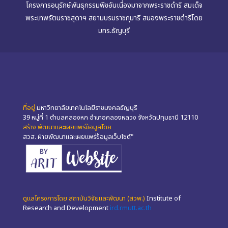
โครงการอนุรักษ์พันธุกรรมพืชอันเนื่องมาจากพระราชดำริ สมเด็จ
พระเทพรัตนราชสุดาฯ สยามบรมราชกุมารี สนองพระราชดำริโดย
มทร.ธัญบุรี
ที่อยู่
มหาวิทยาลัยเทคโนโลยีราชมงคลธัญบุรี
39 หมู่ที่ 1 ตำบลคลองหก อำเภอคลองหลวง จังหวัดปทุมธานี 12110
สร้าง พัฒนาและเผยแพร่ข้อมูลโดย
สวส. ฝ่ายพัฒนาและเผยแพร่ข้อมูลเว็บไซต์"
ดูแลโครงการโดย สถาบันวิจัยและพัฒนา (สวพ.)
Institute of
Research and Development
ird.rmutt.ac.th