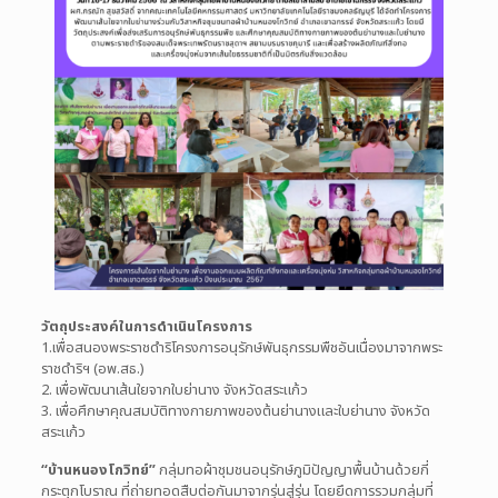
วัตถุประสงค์ในการดำเนินโครงการ
1.เพื่อสนองพระราชดำริโครงการอนุรักษ์พันธุกรรมพืชอันเนื่องมาจากพระ
ราชดำริฯ (อพ.สธ.)
2. เพื่อพัฒนาเส้นใยจากใบย่านาง จังหวัดสระแก้ว
3. เพื่อศึกษาคุณสมบัติทางกายภาพของต้นย่านางและใบย่านาง จังหวัด
สระแก้ว
“บ้านหนองโกวิทย์”
กลุ่มทอผ้าชุมชนอนุรักษ์ภูมิปัญญาพื้นบ้านด้วยกี่
กระตุกโบราณ ที่ถ่ายทอดสืบต่อกันมาจากรุ่นสู่รุ่น โดยยึดการรวมกลุ่มที่