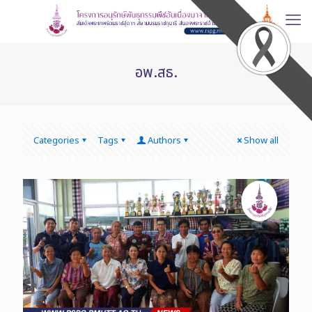
อพ.สธ.
Categories
Tags
Authors
Show all