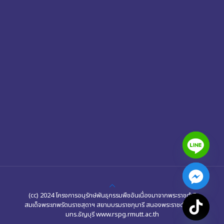
(cc) 2024 โครงการอนุรักษ์พันธุกรรมพืชอันเนื่องมาจากพระราชดำริ
สมเด็จพระเทพรัตนราชสุดาฯ สยามบรมราชกุมารี สนองพระราชดำริโดย
chaty
มทร.ธัญบุรี www.rspg.rmutt.ac.th
Hide