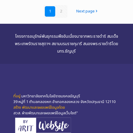
1
2
Next page
โครงการอนุรักษ์พันธุกรรมพืชอันเนื่องมาจากพระราชดำริ สมเด็จ
พระเทพรัตนราชสุดาฯ สยามบรมราชกุมารี สนองพระราชดำริโดย
มทร.ธัญบุรี
ที่อยู่
มหาวิทยาลัยเทคโนโลยีราชมงคลธัญบุรี
39 หมู่ที่ 1 ตำบลคลองหก อำเภอคลองหลวง จังหวัดปทุมธานี 12110
สร้าง พัฒนาและเผยแพร่ข้อมูลโดย
สวส. ฝ่ายพัฒนาและเผยแพร่ข้อมูลเว็บไซต์"