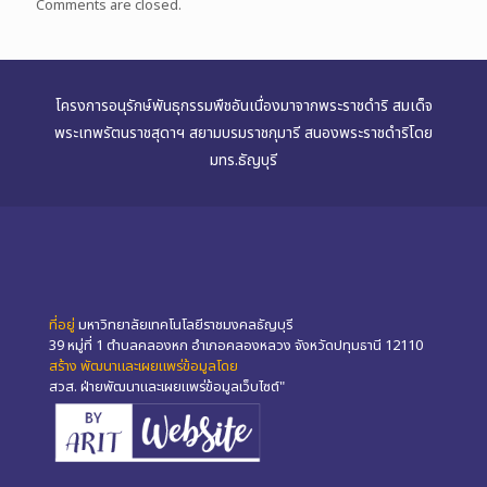
Comments are closed.
โครงการอนุรักษ์พันธุกรรมพืชอันเนื่องมาจากพระราชดำริ สมเด็จ
พระเทพรัตนราชสุดาฯ สยามบรมราชกุมารี สนองพระราชดำริโดย
มทร.ธัญบุรี
ที่อยู่
มหาวิทยาลัยเทคโนโลยีราชมงคลธัญบุรี
39 หมู่ที่ 1 ตำบลคลองหก อำเภอคลองหลวง จังหวัดปทุมธานี 12110
สร้าง พัฒนาและเผยแพร่ข้อมูลโดย
สวส. ฝ่ายพัฒนาและเผยแพร่ข้อมูลเว็บไซต์"