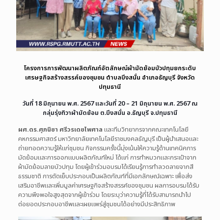
โครงการการพัฒนาผลิตภัณฑ์อัตลักษณ์ผ้ามัดย้อมบัวปทุมยกระดับ
เศรษฐกิจสร้างสรรค์ของชุมชน ตำบลบึงสนั่น อำเภอธัญบุรี จังหวัด
ปทุมธานี
วันที่ 18 มิถุนายน พ.ศ. 2567 และวันที่ 20 – 21 มิถุนายน พ.ศ. 2567
ณ
กลุ่มรุ่งทิวาผ้ามัดย้อม ต.บึงสนั่น อ.ธัญบุรี จ.ปทุมธานี
ผศ.ดร.ศุภนิชา ศรีวรเดชไพศาล
และทีมวิทยากรจากคณะเทคโนโลยี
คหกรรมศาสตร์ มหาวิทยาลัยเทคโนโลยีราชมงคลธัญบุรี เป็นผู้นำเสนอและ
ถ่ายทอดความรู้ให้แก่ชุมชน กิจกรรมครั้งนี้มุ่งเน้นให้ความรู้ด้านเทคนิคการ
มัดย้อมและการออกแบบผลิตภัณฑ์ใหม่ ได้แก่
การทำหมวกและกระเป๋าจาก
ผ้ามัดย้อมลายบัวปทุม โดยผู้เข้าร่วมอบรมได้เรียนรู้การทำลวดลายจากสี
ธรรมชาติ การตัดเย็บประกอบเป็นผลิตภัณฑ์ที่มีเอกลักษณ์เฉพาะ เพื่อส่ง
เสริมอาชีพและเพิ่มมูลค่าเศรษฐกิจสร้างสรรค์ของชุมชน ผลการอบรมได้รับ
ความพึงพอใจสูงสุดจากผู้เข้าร่วม โดยระบุว่าความรู้ที่ได้รับสามารถนำไป
ต่อยอดประกอบอาชีพและเผยแพร่สู่ชุมชนได้อย่างมีประสิทธิภาพ