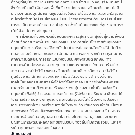
ตั้งอยู่ที่หมู่บ้านการ เคหะแห่งชาติ คลอง 10 ต.บึงสนั่น อ.ธัญบุรี จ.ปทุมธานี
ซึ่งตำบลบึงสนั่นเป็นชุมชนพื้นที่เครือข่ายโดยรอบมหาวิทยาลัยเทคโนโลยี
ราช มงคลธัญบุรี สมาชิกในชุมชนส่วนใหญ่รายได้น้อย และมีสมาชิกในชุมชน
ที่มีอาชีพทำผ้ามัดย้อมสีจากสีเคมี และมีการกระจายงานด้าน การย้อมสี และ
การตัดเย็บการขายด้วยสมาชิกในชุมชน ซึ่งเป็นศักยภาพเดิมที่ชุมชนสามารถ
ทำได้ด้วยศักยภาพในชุมชน
การส่งเสริมให้ชุมชนควรย่อยอดองค์ความรู้ในระดับที่สูงขึ้นสู่ความยั่งยืน
ด้วยนวัตกรรมจากพื้นฐานเดิมของชุมชน จา การเชื่อมโยงสายพันธุ์ของบัว
ปทุมธานีในการสร้างสรรค์สีจากบัวปทุมในการต่อยอดผลิตภัณฑ์ผ้ามัดย้อม
ที่มีอัตลักษณ์เฉพาะของจังหวัด ปทุมธานี ด้วยหลักการองค์ความรู้ด้านการ
ศึกษาเทรนด์สีใช้ในการออกแบบเพื่อชุมชน ศึกษาสมบัติ ลักษณะทาง
กายภาพด้านสีสรรค์ ของบัวปทุมธานีในแต่ละสายพันธุ์ โดยความร่วมมือ
จาก คณาจารย์นักวิจัย ของมหาวิทยาลัย สถาบันการศึกษา สถาบันวิจัย
ศูนย์วิจัย และสถานีทดลองต่างๆ ที่ร่วมสนองพระราชดำริ ดังนั้นคณะ
เทคโนโลยีคหกรรมศาสตร์ จึงได้จัดทำโครงการอบรมวิชาชีพด้านคหกรรม
ศาสตร์ตามความต้องการและร้องขอของกลุ่มชุมชนในพื้นที่ของจังหวัด
ปทุมธานี เพื่อให้ผู้เข้าอบรมสามารถนำความรู้ไปพัฒนา สร้าง งาน เพิ่มรายได้
โดยการประกอบอาชีพที่สุจริต ประชาชนในชุมชนนั้นได้ใช้ชีวิตตามปรัชญา
เศรษฐกิจพอเพียง และเพื่อสนองต่อโครง อนุรักษ์พันธุกรรมพืชอันเนื่องมา
จากพระราชดำริ สมเด็จพระเทพรัตนราชสุดาฯ สยามบรมราชกุมารี (อพ.สร.)
ด้วยการนำองค์ความรู้ และเทคโนโลยีที่ลงไปถ่ายทอดสู่ขุมขนจะช่วยนก้
ปัญหาในการพัฒนาผลิตภัณฑ์ของชุมชนในท้องถิ่นให้มีความยั่งยืน และยก
ระดับ คุณภาพชีวิตของคนในชุมชน
วัตถุประสงค์