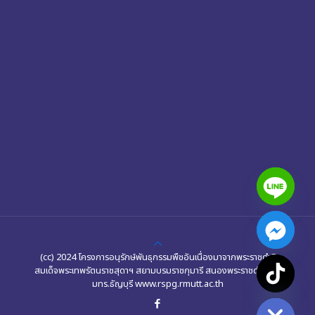
(cc) 2024 โครงการอนุรักษ์พันธุกรรมพืชอันเนื่องมาจากพระราชดำริ
สมเด็จพระเทพรัตนราชสุดาฯ สยามบรมราชกุมารี สนองพระราชดำริโดย
chaty
มทร.ธัญบุรี www.rspg.rmutt.ac.th
Hide