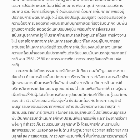
และการปรับสภาพแวดล้อม ให้เอื้อต่อการ พัฒนาอุตสาหกรรมและบริการ
อนาคต รวมทั้งการสร้างคุณค่าใหม่ในอนาคต ด้วยการเพิ่มศักยภาพของผู้
ประกอบการ พัฒนาคนรุ่นใหม่ รวมถึงปรับรูปแบบธุรกิจ เพื่อตอบสนองต่อ
ความต้องการของตลาด ผสมผสานกับยุทรศาสตร์ ที่รองรับอนาคต บนพื้น
ฐานของการต่อ ยอดอดีตและปรับปัจจุบัน พร้อมทั้งการส่งเสริม และ
สนับสนุนจากภาครัฐ ให้ประเทศไทยสามารถสร้างฐานรายได้และการจ้างงาน
ใหม่ ขยายโอกาสทางการค้าและการลงทุนในเวทีโลก ควบคู่ไปกับภารยก
ระดับรายได้และการกินดีอยู่ดี รวมถึงการเพิ่มขึ้นของคนชั้นกลาง และลด
ความเหลื่อมล้ำของคนในประเทศตั้งแต่ระดับชุมชนเป็นฐานราก(ยุทธศาสตร์
ชาติ พ.ศ.2561-2580 คณะกรรมการพัฒนาการ เศระฐกิจและสังคมแห่ง
ชาติ)
คณะเทคโนโลยีคหกรรมศาสตร์ได้ตระหนักถึงความสำคัญของภาระงาน
ดังกล่าว ด้วยการขับเคลื่อน โครงการบริการ วิชาการแก่สังคม อมรมวิชาชีพ
ผู้ประกอบการ เป็นภาระหน้าที่หลักอย่างหนึ่ง การศึกษาวิชาการด้านการให้
บริการวิชาการแก่สังคมและ ชุมชนอย่างสม่ำเสมอเพื่อเป็นการให้ความรู้และ
เพิ่มทักษะให้กับผู้สนใจด้านการพัฒนารูปแบบผลิตภัณฑ์ที่ใช้ความรู้และทักษะ
ของ สาขาวิชาสิ่งทอและเครื่องนุ่งห่ม ซึ่งสอดคล้องกับโครงการอนุรักษ์
พันธุกรรมพืชอันเนื่องมาจากพระราชดำริ สมเด็จพระเทพรัตนราชสุดา ฯ
สยามบรมราชกุมารี (อพ.สธ.) ในกิจกรรมอนุรักษ์และใช้ประโยชน์พันธุกรรม
พืชเป็นกิจกรรมที่ดำเนินการศึกษาประเมินพันธุกรรมพืช และทรัพยากรชีวภา
พอื่นๆ ที่สำรวจเก็บรวบรวมและปลูกรักษาไว้ โดยมีการศึกษาประเมินใน
สภาพธรรมชาติ แปลงทดลอง ในด้าน สัณฐานวิทยา ชีววิทยา สรีรวิทยา การ
ปลูกเลี้ยง การเขตกรรม การวิเคราะห์บริบทพื้นที่ พื้นที่การบริการวิชาการมีที่