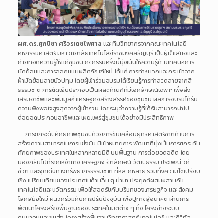
ผศ.ดร.ศุภนิชา ศรีวรเดชไพศาล
และทีมวิทยากรจากคณะเทคโนโลยี
คหกรรมศาสตร์ มหาวิทยาลัยเทคโนโลยีราชมงคลธัญบุรี เป็นผู้นำเสนอและ
ถ่ายทอดความรู้ให้แก่ชุมชน กิจกรรมครั้งนี้มุ่งเน้นให้ความรู้ด้านเทคนิคการ
มัดย้อมและการออกแบบผลิตภัณฑ์ใหม่ ได้แก่
การทำหมวกและกระเป๋าจาก
ผ้ามัดย้อมลายบัวปทุม โดยผู้เข้าร่วมอบรมได้เรียนรู้การทำลวดลายจากสี
ธรรมชาติ การตัดเย็บประกอบเป็นผลิตภัณฑ์ที่มีเอกลักษณ์เฉพาะ เพื่อส่ง
เสริมอาชีพและเพิ่มมูลค่าเศรษฐกิจสร้างสรรค์ของชุมชน ผลการอบรมได้รับ
ความพึงพอใจสูงสุดจากผู้เข้าร่วม โดยระบุว่าความรู้ที่ได้รับสามารถนำไป
ต่อยอดประกอบอาชีพและเผยแพร่สู่ชุมชนได้อย่างมีประสิทธิภาพ
การยกระดับศักยภาพชุมชนด้วยการขับเคลื่อนยุทธศาสตร์ชาติด้านการ
สร้างความสามารถในการแข่งขัน มีเป้าหมายการ พัฒนาที่มุ่งเน้นการยกระดับ
ศักยภาพของประเทศในหลากหลายมิติ บนพื้นฐาน การต่อยอดอดีต โดย
มองกลับไปที่รากเหง้าทาง เศรษฐกิจ อัตลักษณ์ วัฒนธรรม ประเพณี วิถี
ชีวิต และจุดเด่นทางทรัพยากรธรรมชาติ ที่หลากหลาย รวมทั้งความได้เปรียบ
เชิง เปรียบเทียบของประเทศในด้านอื่น ๆ น่ามา ประยุกต์ผสมผสานกับ
เทคโนโลยีและนวัตกรรม เพื่อให้สอดรับกับบริบทของเศรษฐกิจ และสังคม
โลกสมัยใหม่ ผนวกร่วมกับการปรับปัจจุบัน เพื่อปูทางสู่อนาคต ผ่านการ
พัฒนาโครงสร้างพื้นฐานของประเทศในมิติต่าง ๆ ทั้ง โครงข่ายระบบ
คมนาคมและขนส่ง โครงสร้างพื้นฐานวิทยาศาสตร์ เทคโนโลยี และดิจิทัล