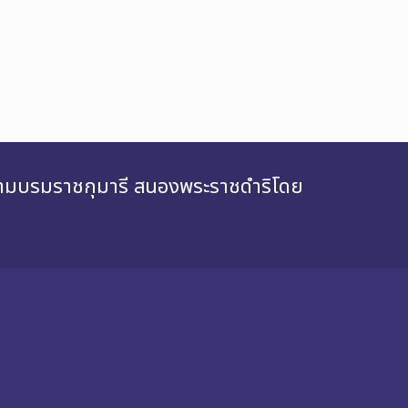
สยามบรมราชกุมารี สนองพระราชดำริโดย