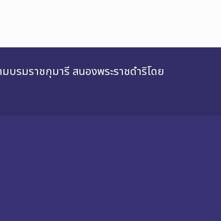
สยามบรมราชกุมารี สนองพระราชดำริโดย