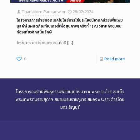
Thanakorn Pankaew
on
28/02/2024
โครงการการถ่ายทอดเทคโนโลยีการใช้ประโยชน์จากกล้วยเพื่อเพิ่ม
มูลค่าในผลิตภัณฑ์เบเกอรี่เพื่อสุขภาพ(ครั้งที่ 1) ณ วิสาหกิจชุมชน
ท่องเที่ยวฮักสนั่นรักษ์
โครงการการถ่ายทอดเทคโนโลยี
[…]
0
Read more
โครงการอนุรักษ์พันธุกรรมพืชอันเนื่องมาจากพระราชดำริ สมเด็จ
พระเทพรัตนราชสุดาฯ สยามบรมราชกุมารี สนองพระราชดำริโดย
มทร.ธัญบุรี