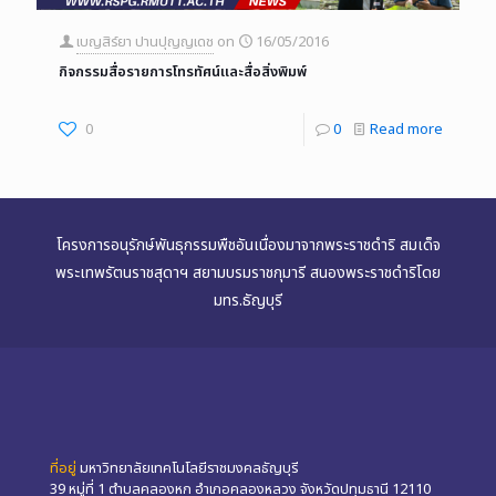
เบญสิร์ยา ปานปุญญเดช
on
16/05/2016
กิจกรรมสื่อรายการโทรทัศน์และสื่อสิ่งพิมพ์
0
0
Read more
โครงการอนุรักษ์พันธุกรรมพืชอันเนื่องมาจากพระราชดำริ สมเด็จ
พระเทพรัตนราชสุดาฯ สยามบรมราชกุมารี สนองพระราชดำริโดย
มทร.ธัญบุรี
ที่อยู่
มหาวิทยาลัยเทคโนโลยีราชมงคลธัญบุรี
39 หมู่ที่ 1 ตำบลคลองหก อำเภอคลองหลวง จังหวัดปทุมธานี 12110