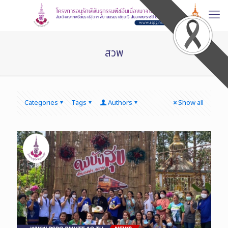
สวพ
Categories
Tags
Authors
Show all