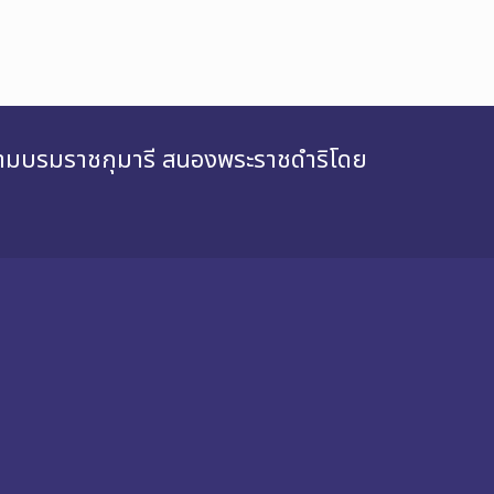
สยามบรมราชกุมารี สนองพระราชดำริโดย