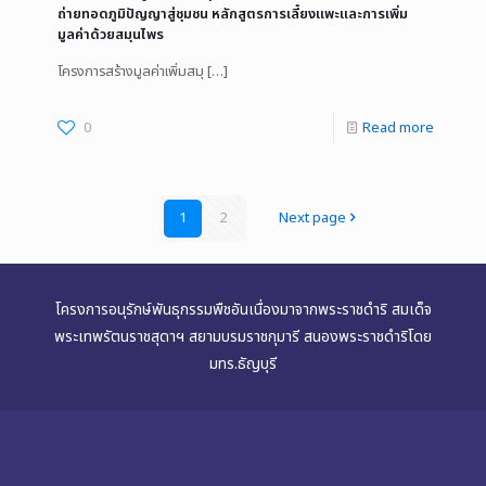
ถ่ายทอดภูมิปัญญาสู่ชุมชน หลักสูตรการเลี้ยงแพะและการเพิ่ม
มูลค่าด้วยสมุนไพร
โครงการสร้างมูลค่าเพิ่มสมุ
[…]
0
Read more
1
2
Next page
โครงการอนุรักษ์พันธุกรรมพืชอันเนื่องมาจากพระราชดำริ สมเด็จ
พระเทพรัตนราชสุดาฯ สยามบรมราชกุมารี สนองพระราชดำริโดย
มทร.ธัญบุรี