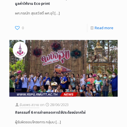
มูลค่าให้งาน Eco print
ผศ.กรณัท สุขสวัสดิ์ ผศ.อุไ
[…]
0
Read more
ธันยพร สวาย
on
28/06/2023
กิจกรรมที่ 6 การถ่ายทอดการใช้ประโยชน์จากไผ่
ผู้รับผิดชอบโครงการ กลุ่มบ
[…]