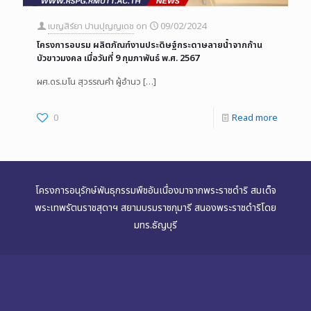
เบญสิร์ยา ปานปุญญเดช
on
09/02/2024
โครงการอบรม ผลิตภัณฑ์งานประดิษฐ์กระดาษลายน้ำจากก้าน
บัวขาวมงคล เมื่อวันที่ 9 กุมภาพันธ์ พ.ศ. 2567
ผศ.ดร.มโน สุวรรณคำ ผู้อำนว
[…]
0
Read more
โครงการอนุรักษ์พันธุกรรมพืชอันเนื่องมาจากพระราชดำริ สมเด็จ
พระเทพรัตนราชสุดาฯ สยามบรมราชกุมารี สนองพระราชดำริโดย
มทร.ธัญบุรี