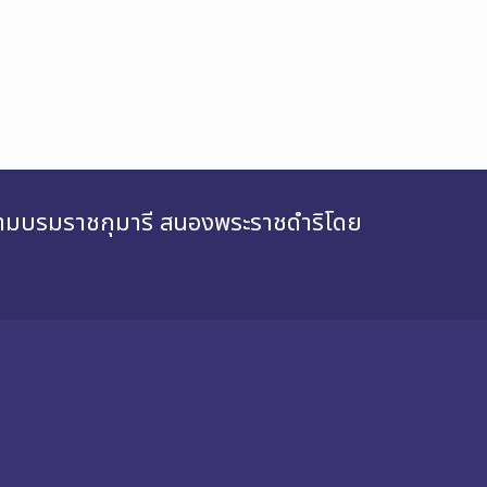
สยามบรมราชกุมารี สนองพระราชดำริโดย