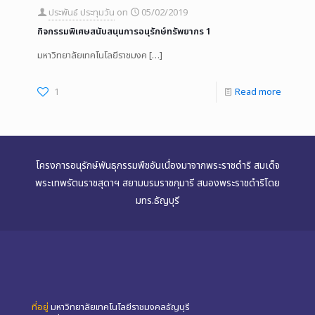
ประพันธ์ ประทุมวัน
on
05/02/2019
กิจกรรมพิเศษสนับสนุนการอนุรักษ์ทรัพยากร 1
มหาวิทยาลัยเทคโนโลยีราชมงค
[…]
1
Read more
โครงการอนุรักษ์พันธุกรรมพืชอันเนื่องมาจากพระราชดำริ สมเด็จ
พระเทพรัตนราชสุดาฯ สยามบรมราชกุมารี สนองพระราชดำริโดย
มทร.ธัญบุรี
ที่อยู่
มหาวิทยาลัยเทคโนโลยีราชมงคลธัญบุรี