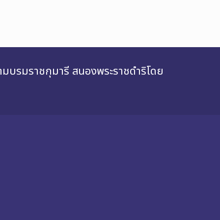
สยามบรมราชกุมารี สนองพระราชดำริโดย