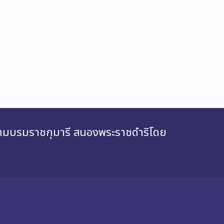
สยามบรมราชกุมารี สนองพระราชดำริโดย