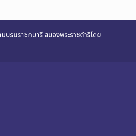
สยามบรมราชกุมารี สนองพระราชดำริโดย