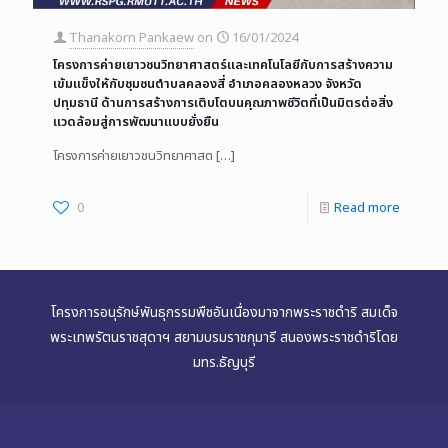
Thanakorn Pankaew
on
16/01/2024
โครงการค่ายเยาวชนวิทยาศาสตร์และเทคโนโลยีกับการสร้างความ
เข้มแข็งให้กับชุมชนตำบลคลองสี่ อำเภอคลองหลวง จังหวัด
ปทุมธานี ด้านการสร้างการเติบโตบนคุณภาพชีวิตที่เป็นมิตรต่อสิ่ง
แวดล้อมสู่การพัฒนาแบบยั่งยืน
โครงการค่ายเยาวชนวิทยาศาสต
[…]
0
Read more
โครงการอนุรักษ์พันธุกรรมพืชอันเนื่องมาจากพระราชดำริ สมเด็จ
พระเทพรัตนราชสุดาฯ สยามบรมราชกุมารี สนองพระราชดำริโดย
มทร.ธัญบุรี