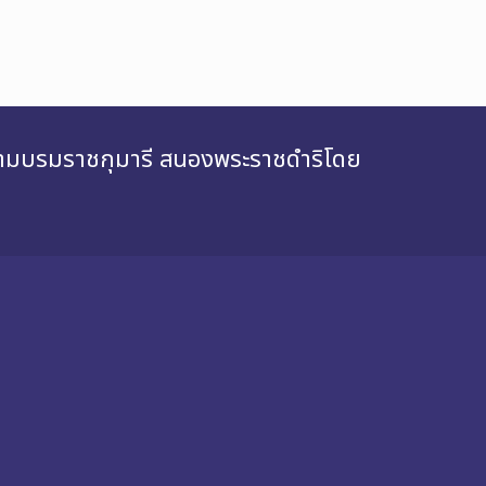
สยามบรมราชกุมารี สนองพระราชดำริโดย