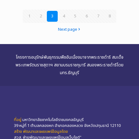
1
2
3
4
5
6
7
8
Next page
โครงการอนุรักษ์พันธุกรรมพืชอันเนื่องมาจากพระราชดำริ สมเด็จ
พระเทพรัตนราชสุดาฯ สยามบรมราชกุมารี สนองพระราชดำริโดย
มทร.ธัญบุรี
ที่อยู่
มหาวิทยาลัยเทคโนโลยีราชมงคลธัญบุรี
39 หมู่ที่ 1 ตำบลคลองหก อำเภอคลองหลวง จังหวัดปทุมธานี 12110
สร้าง พัฒนาและเผยแพร่ข้อมูลโดย
สวส. ฝ่ายพัฒนาและเผยแพร่ข้อมูลเว็บไซต์"