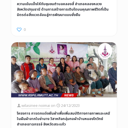
ความเข้มแข็งให้กับชุมชนตำบลคลองสี่ อำเภอคลองหลวง
จังหวัดปทุมธานี ด้านการสร้างการเติบโตบนคุณภาพชีวิตที่เป็น
มิตรต่อสิ่งแวดล้อมสู่การพัฒนาแบบยั่งยืน
0
wilasinee noimai
on
24/12/2023
โครงการ การตกแต่งผืนผ้าเพื่อเพิ่มสมบัติทางกายภาพและเคมี
ในผืนผ้าจากใบย่านาง วิสาหกิจกลุ่มทอผ้าบ้านหนองโกวิทย์
อำเภอเขาฉกรรจ์ จังหวัดสระแก้ว