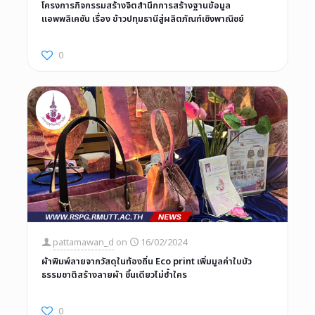
โครงการกิจกรรมสร้างจิตสำนึกการสร้างฐานข้อมูล
แอพพลิเคชัน เรื่อง ข้าวปทุมธานีสู่ผลิตภัณฑ์เชิงพาณิชย์
0
pattamawan_d
on
16/02/2024
ผ้าพิมพ์ลายจากวัสดุในท้องถิ่น Eco print เพิ่มมูลค่าใบบัว
ธรรมชาติสร้างลายผ้า ชิ้นเดียวไม่ซ้ำใคร
0