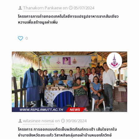
Thanakorn Pankaew
on
05/07/2024
โครงการการถ่ายทอดเทคโนโลยีการแปรรูปอาหารจากส้มเขียว
หวานเพื่อสร้างมูลค่าเพิ่ม
0
wilasinee noimai
on
30/06/2024
โครงการ การออกแบบตัดเย็บผลิตภัณฑ์กระเป๋า เส้นใยจากใบ
ย่านางจังหวัดสระแก้ว วิสาหกิจกลุ่มทอผ้าบ้านหนองโกวิทย์