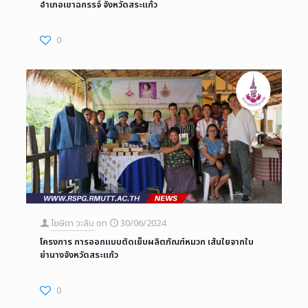
อำเภอเขาฉกรรจ์ จังหวัดสระแก้ว
0
โยษิตา วะลับ
on
30/06/2024
โครงการ การออกแบบตัดเย็บผลิตภัณฑ์หมวก เส้นใยจากใบ
ย่านางจังหวัดสระแก้ว
0