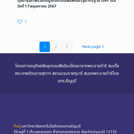
ปุ๋ยน้ำชีวภาพร่วมกับมูลไส้เดือนเพื่อพัฒนาสู่มาตรฐาน GAP เมื่อ
วันที่ 17 พฤษภาคม 2567
0
1
2
3
Next page
โครงการอนุรักษ์พันธุกรรมพืชอันเนื่องมาจากพระราชดำริ สมเด็จ
พระเทพรัตนราชสุดาฯ สยามบรมราชกุมารี สนองพระราชดำริโดย
มทร.ธัญบุรี
ที่อยู่
มหาวิทยาลัยเทคโนโลยีราชมงคลธัญบุรี
39 หมู่ที่ 1 ตำบลคลองหก อำเภอคลองหลวง จังหวัดปทุมธานี 12110