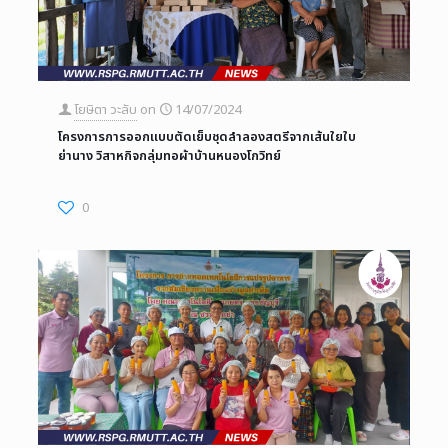
โยษิตา วะลับ
on
14/07/2024
โครงการการออกแบบตัดเย็บชุดลำลองสตรีจากเส้นใยใบ
ย่านาง วิสาหกิจกลุ่มทอผ้าบ้านหนองโกวิทย์
0