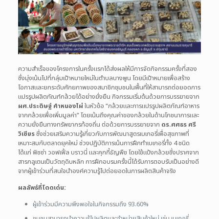
ความสำเร็จของโครงการในครั้งแรกได้ส่งผลให้มีการจัดกิจกรรมครั้งที่สอง
ซึ่งมุ่งเน้นไปที่กลุ่มเป้าหมายใหม่ในตำบลบางพูน โดยมีเป้าหมายเพื่อสร้าง
โอกาสและยกระดับศักยภาพของสมาชิกชุมชนในพื้นที่ให้สามารถต่อยอดการ
แปรรูปผลิตภัณฑ์กล้วยได้อย่างยั่งยืน กิจกรรมเริ่มต้นด้วยการบรรยายจาก
ผศ.ประดิษฐ์ คำหนองไผ่
ในหัวข้อ “กล้วยและการแปรรูปผลิตภัณฑ์อาหาร
จากกล้วยเพื่อเพิ่มมูลค่า” โดยเน้นถึงคุณค่าของกล้วยในด้านโภชนาการและ
ความยั่งยืนทางทรัพยากรท้องถิ่น ต่อด้วยการบรรยายจาก
ดร.ศศธร ศรี
วิเชียร
ซึ่งช่วยเสริมความรู้เกี่ยวกับการพัฒนาสูตรเบเกอรี่เพื่อสุขภาพที่
เหมาะสมกับตลาดยุคใหม่ ช่วงปฏิบัติการเน้นการฝึกทำเบเกอรี่ทั้ง 4 ชนิด
ได้แก่ พิซซ่า วอฟเฟิ้ล บราวนี่ และคุกกี้ธัญพืช โดยใช้แป้งกล้วยซึ่งปราศจาก
สารกลูเตนเป็นวัตถุดิบหลัก การฝึกอบรมครั้งนี้ได้รับการตอบรับเป็นอย่างดี
จากผู้เข้าร่วมที่สนใจนำองค์ความรู้ไปต่อยอดในการผลิตสินค้าจริง
ผลลัพธ์ที่โดดเด่น:
ผู้เข้าร่วมมีความพึงพอใจในกิจกรรมถึง 93.60%
ชุมชนสามารถนำความรู้ไปผลิตและจำหน่ายสินค้าใหม่ เช่น เบเกอรี่