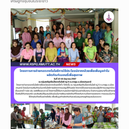
เศรษฐกิจชุมชนในระยะยาว