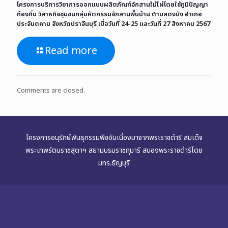
โครงการบริการวิชาการออกแบบผลิตภัณฑ์จักสานไม้ไผ่โดยใช้ภูมิปัญญา
ท้องถิ่น วิสาหกิจชุมชนกลุ่มหัตกรรมจักสานพื้นบ้าน ตำบลดงบัง อำเภอ
ประจันตคาม จังหวัดปราจีนบุรี เมื่อวันที่ 24-25 และวันที่ 27 สิงหาคม 2567
Read more
Comments are closed.
โครงการอนุรักษ์พันธุกรรมพืชอันเนื่องมาจากพระราชดำริ สมเด็จ
พระเทพรัตนราชสุดาฯ สยามบรมราชกุมารี สนองพระราชดำริโดย
มทร.ธัญบุรี