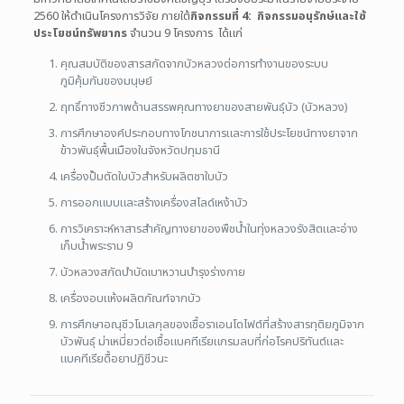
2560 ให้ดำเนินโครงการวิจัย ภายใต้
กิจกรรมที่ 4: กิจกรรมอนุรักษ์และใช้
ประโยชน์ทรัพยากร
จำนวน 9 โครงการ ได้แก่
คุณสมบัติของสารสกัดจากบัวหลวงต่อการทำงานของระบบ
ภูมิคุ้มกันของมนุษย์
ฤทธิ์ทางชีวภาพด้านสรรพคุณทางยาของสายพันธุ์บัว (บัวหลวง)
การศึกษาองค์ประกอบทางโภชนาการและการใช้ประโยชน์ทางยาจาก
ข้าวพันธุ์พื้นเมืองในจังหวัดปทุมธานี
เครื่องปั๊มตัดใบบัวสำหรับผลิตชาใบบัว
การออกแบบและสร้างเครื่องสไลด์เหง้าบัว
การวิเคราะห์หาสารสำคัญทางยาของพืชน้ำในทุ่งหลวงรังสิตและอ่าง
เก็บน้ำพระราม 9
บัวหลวงสกัดบำบัดเบาหวานบำรุงร่างกาย
เครื่องอบแห้งผลิตภัณฑ์จากบัว
การศึกษาอณุชีวโมเลกุลของเชื้อราเอนโดไฟต์ที่สร้างสารทุติยภูมิจาก
บัวพันธุ์ ม่าเหมี่ยวต่อเชื้อแบคทีเรียแกรมลบที่ก่อโรคปริทันต์และ
แบคทีเรียดื้อยาปฏิชีวนะ