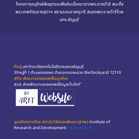
โครงการอนุรักษ์พันธุกรรมพืชอันเนื่องมาจากพระราชดำริ สมเด็จ
พระเทพรัตนราชสุดาฯ สยามบรมราชกุมารี สนองพระราชดำริโดย
มทร.ธัญบุรี
ที่อยู่
มหาวิทยาลัยเทคโนโลยีราชมงคลธัญบุรี
39 หมู่ที่ 1 ตำบลคลองหก อำเภอคลองหลวง จังหวัดปทุมธานี 12110
สร้าง พัฒนาและเผยแพร่ข้อมูลโดย
สวส. ฝ่ายพัฒนาและเผยแพร่ข้อมูลเว็บไซต์"
ดูแลโครงการโดย สถาบันวิจัยและพัฒนา (สวพ.)
Institute of
Research and Development
ird.rmutt.ac.th