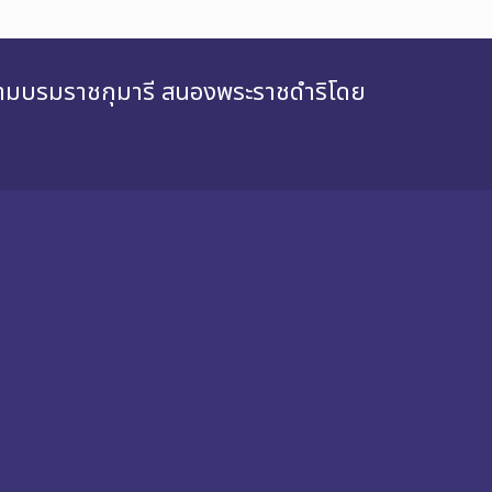
สยามบรมราชกุมารี สนองพระราชดำริโดย